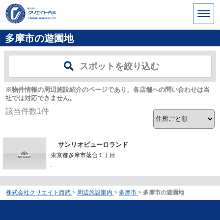
多摩市の遊園地
スポットを絞り込む
※物件情報の周辺施設紹介のページであり、各店舗への問い合わせは当
社では対応できません。
該当件数
1
件
サンリオピューロランド
東京都多摩市落合１丁目
-
株式会社クリエイト西武
>
周辺施設案内
>
多摩市
>
多摩市の遊園地