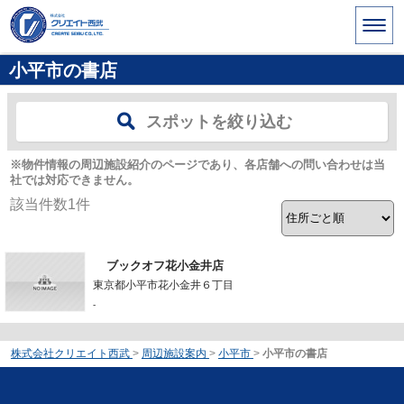
小平市の書店
スポットを絞り込む
※物件情報の周辺施設紹介のページであり、各店舗への問い合わせは当
社では対応できません。
該当件数
1
件
ブックオフ花小金井店
東京都小平市花小金井６丁目
-
株式会社クリエイト西武
>
周辺施設案内
>
小平市
>
小平市の書店