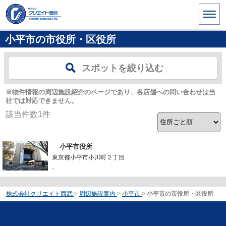
小平市の市役所・区役所
スポットを絞り込む
※物件情報の周辺施設紹介のページであり、各店舗への問い合わせは当
社では対応できません。
該当件数
1
件
小平市役所
東京都小平市小川町２丁目
-
株式会社クリエイト西武
>
周辺施設案内
>
小平市
>
小平市の市役所・区役所