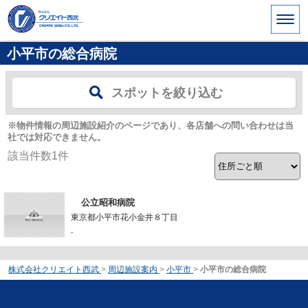
小平市の総合病院
スポットを絞り込む
※物件情報の周辺施設紹介のページであり、各店舗への問い合わせは当
社では対応できません。
該当件数
1
件
公立昭和病院
東京都小平市花小金井８丁目
-
株式会社クリエイト西武
>
周辺施設案内
>
小平市
>
小平市の総合病院